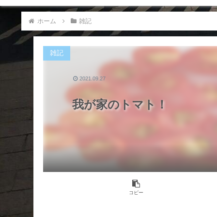
ホーム
雑記
雑記
2021.09.27
我が家のトマト！
コピー