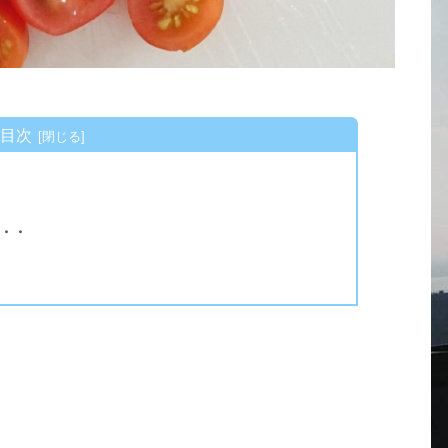
目次
・・